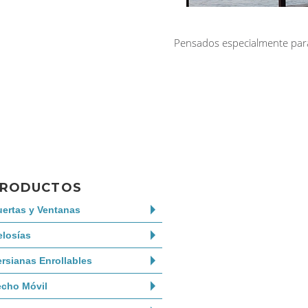
Pensados especialmente para
RODUCTOS
uertas y Ventanas
elosías
ersianas Enrollables
echo Móvil