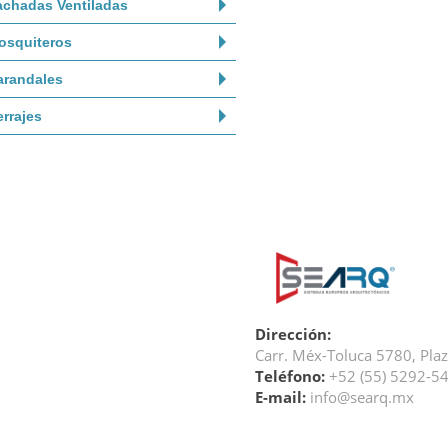
achadas Ventiladas
osquiteros
arandales
rrajes
Dirección:
Carr. Méx-Toluca 5780,
Pla
Teléfono:
+52 (55) 5292-5
E-mail:
info@searq.mx