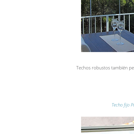
Techos robustos también per
Techo fijo 