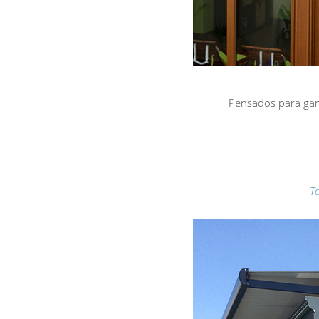
Pensados para gana
T